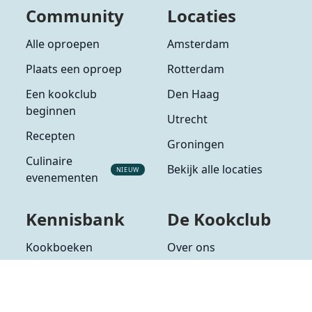
Community
Locaties
Alle oproepen
Amsterdam
Plaats een oproep
Rotterdam
Een kookclub
Den Haag
beginnen
Utrecht
Recepten
Groningen
Culinaire
Bekijk alle locaties
NIEUW
evenementen
Kennisbank
De Kookclub
Kookboeken
Over ons
Alle ingrediënten
Partners
Alle groenten
Veelgestelde vragen