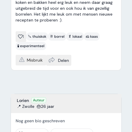
koken en bakken heel erg leuk en neem daar graag
uitgebreid de tijd voor en ook hou ik van gezellig
borrelen. Het lijkt me leuk om met mensen nieuwe
recepten te proberen :).
1
🔪 thuiskok
🥂 borrel
🥬 lokaal
🧀 kaas
🧪 experimenteel
Misbruik
Delen
Lorien
Auteur
📍 Zwolle
🎂26 jaar
Nog geen bio geschreven