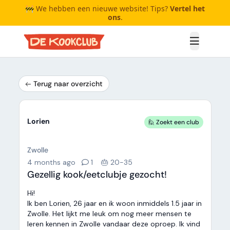
🚧 We hebben een nieuwe website! Tips?
Vertel het
ons
.
Open me
Terug naar overzicht
Lorien
🙋 Zoekt een club
Zwolle
4 months ago
1
🎂 20-35
Gezellig kook/eetclubje gezocht!
Hi!
Ik ben Lorien, 26 jaar en ik woon inmiddels 1.5 jaar in
Zwolle. Het lijkt me leuk om nog meer mensen te
leren kennen in Zwolle vandaar deze oproep. Ik vind