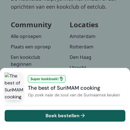
oprichten van een kookclub of eetclub.
Community
Locaties
Alle oproepen
Amsterdam
Plaats een oproep
Rotterdam
Een kookclub
Den Haag
beginnen
Utrecht
Recepten
Groningen
Super kookboek! 👌
Culinaire
The best of SuriMAM cooking
Bekijk alle locaties
NIEUW
evenementen
Op zoek naar de soul van de Surinaamse keuken
Kennisbank
De Kookclub
Boek bestellen
Kookboeken
Over ons