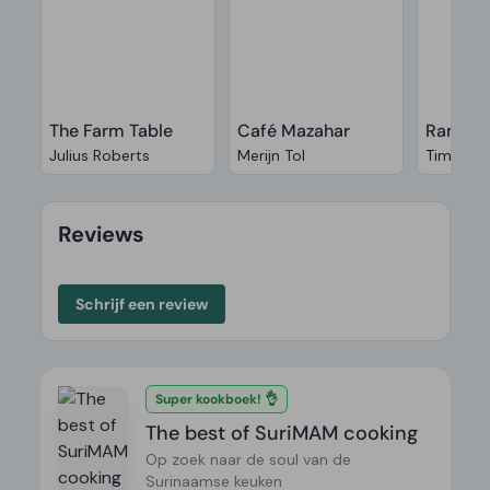
The Farm Table
Café Mazahar
Ramen 
Julius Roberts
Merijn Tol
Tim And
Reviews
Schrijf een review
Super kookboek! 👌
The best of SuriMAM cooking
Op zoek naar de soul van de
Surinaamse keuken