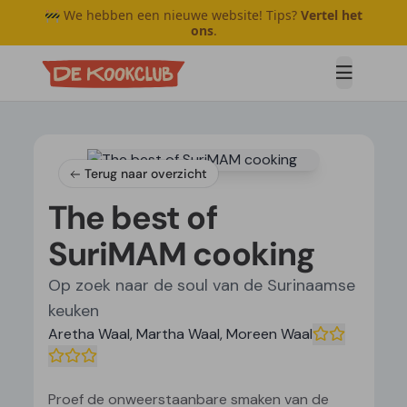
🚧 We hebben een nieuwe website! Tips?
Vertel het
ons
.
Open me
Terug naar overzicht
The best of
SuriMAM cooking
Op zoek naar de soul van de Surinaamse
keuken
Aretha Waal
,
Martha Waal
,
Moreen Waal
Proef de onweerstaanbare smaken van de