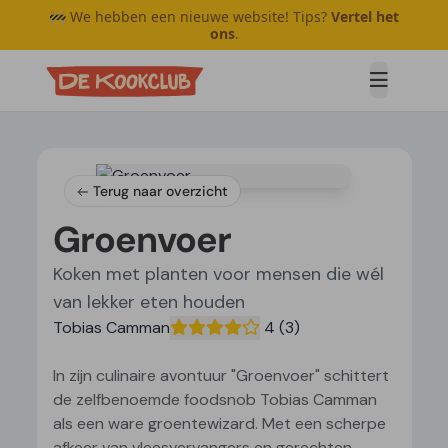
🚧 We hebben een nieuwe website! Tips?
Vertel het
ons
.
Open me
Terug naar overzicht
Groenvoer
Koken met planten voor mensen die wél
van lekker eten houden
Tobias Camman
4
(3)
In zijn culinaire avontuur "Groenvoer" schittert
de zelfbenoemde foodsnob Tobias Camman
als een ware groentewizard. Met een scherpe
afkeer van vleesvervangers en gerechten