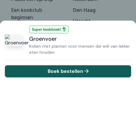
Een kookclub
Den Haag
beginnen
Utrecht
Recepten
Super kookboek! 👌
Groningen
Groenvoer
Culinaire
Bekijk alle locaties
NIEUW
evenementen
Koken met planten voor mensen die wél van lekker
eten houden
Kennisbank
De Kookclub
Boek bestellen
Kookboeken
Over ons
Alle ingrediënten
Partners
Alle groenten
Veelgestelde vragen
Alle fruit
Contact
Alle kruiden