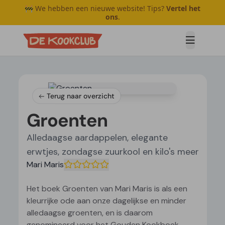
🚧 We hebben een nieuwe website! Tips?
Vertel het
ons
.
Open me
Terug naar overzicht
Groenten
Alledaagse aardappelen, elegante
erwtjes, zondagse zuurkool en kilo's meer
Mari Maris
Het boek Groenten van Mari Maris is als een
kleurrijke ode aan onze dagelijkse en minder
alledaagse groenten, en is daarom
genomineerd voor het Gouden Kookboek