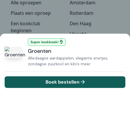
Alle oproepen
Amsterdam
Plaats een oproep
Rotterdam
Een kookclub
Den Haag
beginnen
Utrecht
Recepten
Super kookboek! 👌
Groningen
Groenten
Culinaire
Bekijk alle locaties
NIEUW
evenementen
Alledaagse aardappelen, elegante erwtjes,
zondagse zuurkool en kilo's meer
Kennisbank
De Kookclub
Boek bestellen
Kookboeken
Over ons
Alle ingrediënten
Partners
Alle groenten
Veelgestelde vragen
Alle fruit
Contact
Alle kruiden