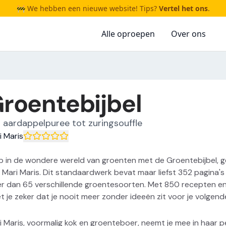
🚧 We hebben een nieuwe website! Tips?
Vertel het ons
.
Alle oproepen
Over ons
roentebijbel
 aardappelpuree tot zuringsouffle
i Maris
p in de wondere wereld van groenten met de Groentebijbel, 
 Mari Maris. Dit standaardwerk bevat maar liefst 352 pagina's v
r dan 65 verschillende groentesoorten. Met 850 recepten en 
t je zeker dat je nooit meer zonder ideeën zit voor je volgend
i Maris, voormalig kok en groenteboer, neemt je mee in haar 