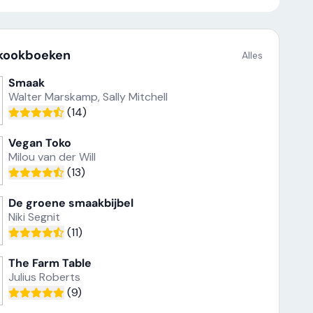
 kookboeken
Alles
Smaak
Walter Marskamp, Sally Mitchell
(14)
Vegan Toko
Milou van der Will
(13)
De groene smaakbijbel
5 Ingrediënten
Smaak
Simpel
Niki Segnit
Mediterraan
Jamie Oliver
Walter Marskamp,
Yotam Ottol
(11)
Sally Mitchell
The Farm Table
Julius Roberts
(9)