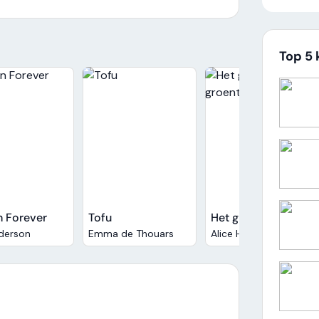
Top 5
 Forever
Tofu
Het grandioze
derson
Emma de Thouars
groenteboek
Alice Hart