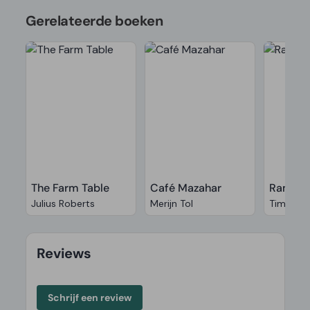
Gerelateerde boeken
The Farm Table
Café Mazahar
Ramen 
Julius Roberts
Merijn Tol
Tim And
Reviews
Schrijf een review