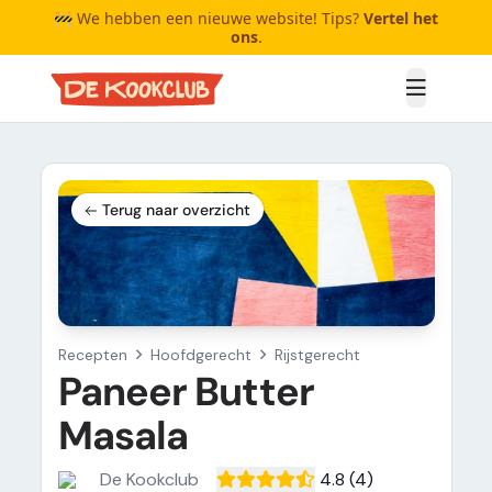
🚧 We hebben een nieuwe website! Tips?
Vertel het
ons
.
Open me
Terug naar overzicht
Recepten
Hoofdgerecht
Rijstgerecht
Paneer Butter
Masala
De Kookclub
4.8
(4)