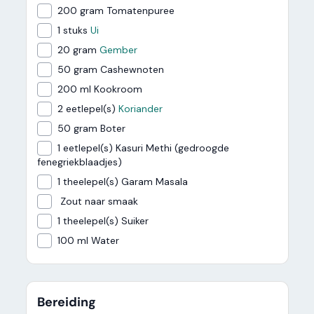
200
gram Tomatenpuree
1 stuks
Ui
20 gram
Gember
50
gram Cashewnoten
200
ml Kookroom
2 eetlepel(s)
Koriander
50
gram Boter
1
eetlepel(s) Kasuri Methi (gedroogde
fenegriekblaadjes)
1
theelepel(s) Garam Masala
Zout
naar smaak
1
theelepel(s) Suiker
100
ml Water
Bereiding