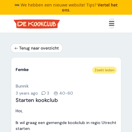
🚧 We hebben een nieuwe website! Tips?
Vertel het
ons
.
Open me
Terug naar overzicht
Femke
Zoekt leden
Bunnik
3 years ago
3
🎂 40-60
Starten kookclub
Hoi,
Ik wil graag een gemengde kookclub in regio Utrecht
starten.