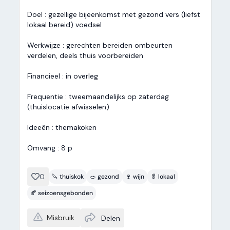
Doel : gezellige bijeenkomst met gezond vers (liefst
lokaal bereid) voedsel
Werkwijze : gerechten bereiden ombeurten
verdelen, deels thuis voorbereiden
Financieel : in overleg
Frequentie : tweemaandelijks op zaterdag
(thuislocatie afwisselen)
Ideeën : themakoken
Omvang : 8 p
0
🔪 thuiskok
🥗 gezond
🍷 wijn
🥬 lokaal
🍂 seizoensgebonden
Misbruik
Delen