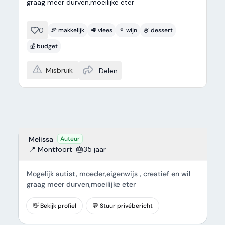
graag meer durven,moeilijke eter
0
🍕 makkelijk
🥩 vlees
🍷 wijn
🍧 dessert
💰 budget
Misbruik
Delen
Melissa
Auteur
📍 Montfoort
🎂35 jaar
Mogelijk autist, moeder,eigenwijs , creatief en wil
graag meer durven,moeilijke eter
👋 Bekijk profiel
💬 Stuur privébericht