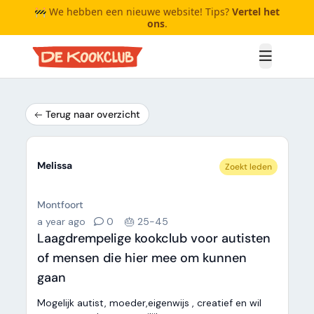
🚧 We hebben een nieuwe website! Tips?
Vertel het
ons
.
Open me
Terug naar overzicht
Melissa
Zoekt leden
Montfoort
a year ago
0
🎂 25-45
Laagdrempelige kookclub voor autisten
of mensen die hier mee om kunnen
gaan
Mogelijk autist, moeder,eigenwijs , creatief en wil