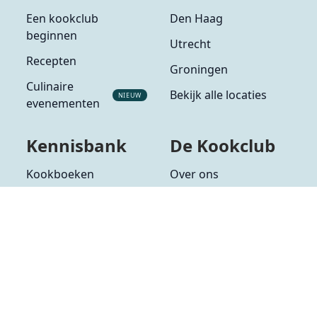
Een kookclub
Den Haag
beginnen
Utrecht
Recepten
Groningen
Culinaire
Bekijk alle locaties
NIEUW
evenementen
Kennisbank
De Kookclub
Kookboeken
Over ons
Alle ingrediënten
Partners
Alle groenten
Veelgestelde vragen
Alle fruit
Contact
Alle kruiden