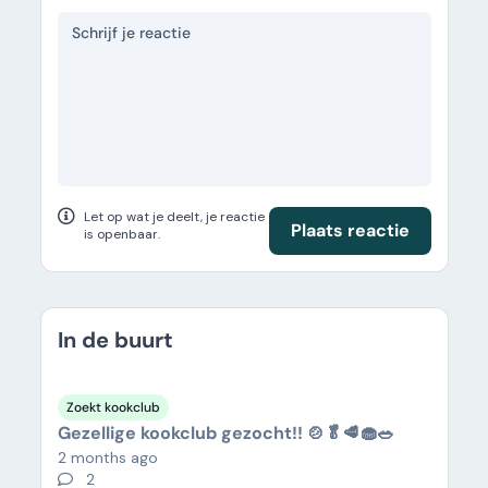
Let op wat je deelt, je reactie
Plaats reactie
is openbaar.
In de buurt
Zoekt kookclub
Gezellige kookclub gezocht!! 🍲🥬🥩🧁🥗
2 months ago
2