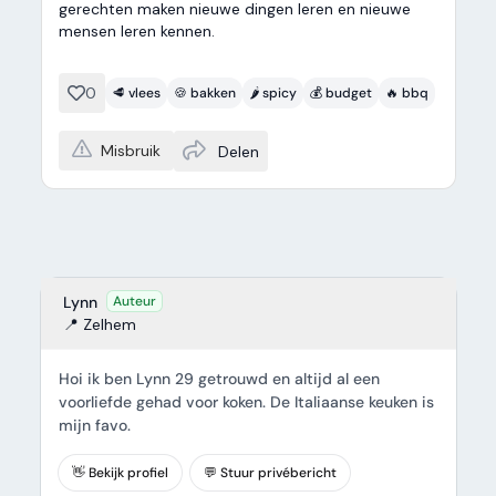
gerechten maken nieuwe dingen leren en nieuwe
mensen leren kennen.
0
🥩 vlees
🍪 bakken
🌶️ spicy
💰 budget
🔥 bbq
Misbruik
Delen
Lynn
Auteur
📍 Zelhem
Hoi ik ben Lynn 29 getrouwd en altijd al een
voorliefde gehad voor koken. De Italiaanse keuken is
mijn favo.
👋 Bekijk profiel
💬 Stuur privébericht