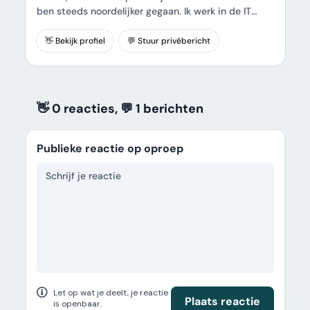
ben steeds noordelijker gegaan. Ik werk in de IT
maar ben ook wel graag met m’n handen bezig,
dingen maken, dat doe ik graag na mijn werk.
👋 Bekijk profiel
💬 Stuur privébericht
👋 0 reacties, 💬 1
berichten
Publieke reactie op oproep
Let op wat je deelt, je reactie
Plaats reactie
is openbaar.