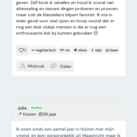
geven. Zelf kook ik vanalles en houd ik vooral van
afwisseling en nieuwe dingen proberen en proeven,
maar ook de klassiekers blijven favoriet. Ik sta in
ieder geval voor veel open en hoop vooral dat er
nog een leuk clubje mensen is die er nog een
enthousiaste kok bij kunnen gebruiken 😊
0
🥕 vegetarisch
🐟 vis
🥩 vlees
🍷 wijn
🧀 kaas
Misbruik
Delen
Julia
Auteur
📍 Huizen
🎂36 jaar
Ik woon sinds een aantal jaar in Huizen met mijn
vriend, en kom oorspronkelijk uit Maastricht maar ik