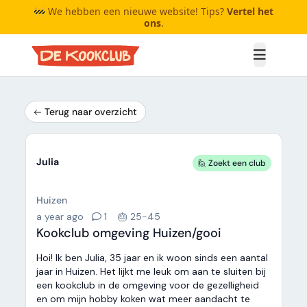
🚧 We hebben een nieuwe website! Tips?
Vertel het
ons
.
Open me
Terug naar overzicht
Julia
🙋 Zoekt een club
Huizen
a year ago
1
🎂 25-45
Kookclub omgeving Huizen/gooi
Hoi! Ik ben Julia, 35 jaar en ik woon sinds een aantal
jaar in Huizen. Het lijkt me leuk om aan te sluiten bij
een kookclub in de omgeving voor de gezelligheid
en om mijn hobby koken wat meer aandacht te