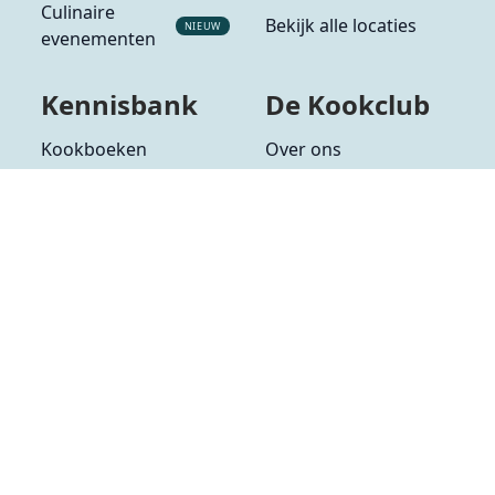
Culinaire
Bekijk alle locaties
NIEUW
evenementen
Kennisbank
De Kookclub
Kookboeken
Over ons
Alle ingrediënten
Partners
Alle groenten
Veelgestelde vragen
Alle fruit
Contact
Alle kruiden
Algemene voorwaarden
Privacybeleid
Gedragscode