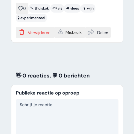
0
🔪 thuiskok
🐟 vis
🥩 vlees
🍷 wijn
🧪 experimenteel
Misbruik
Verwijderen
Delen
👋 0 reacties, 💬 0
berichten
Publieke reactie op oproep