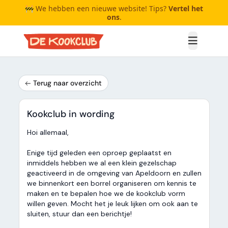
🚧 We hebben een nieuwe website! Tips?
Vertel het
ons
.
Open me
Terug naar overzicht
Kookclub in wording
Hoi allemaal,
Enige tijd geleden een oproep geplaatst en
inmiddels hebben we al een klein gezelschap
geactiveerd in de omgeving van Apeldoorn en zullen
we binnenkort een borrel organiseren om kennis te
maken en te bepalen hoe we de kookclub vorm
willen geven. Mocht het je leuk lijken om ook aan te
sluiten, stuur dan een berichtje!