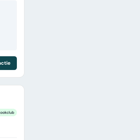
actie
kookclub