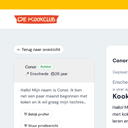
Terug naar overzicht
Conor
Conor
Auteur
Geplaats
📍 Enschede
🎂26 jaar
Ensche
a year 
Hallo! Mijn naam is Conor, ik ben
Kook
net een paar maand begonnen met
koken en ik wil graag mijn techniek
Hallo! 
kunnen verbeteren, nieuwe
met kok
recepten leren en nieuwe mensen
👋 Bekijk profiel
kunnen ontmoeten.
leren 
💬 Stuur privébericht