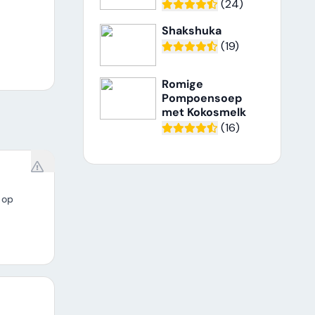
(24)
Shakshuka
(19)
Romige
Pompoensoep
met Kokosmelk
(16)
 op