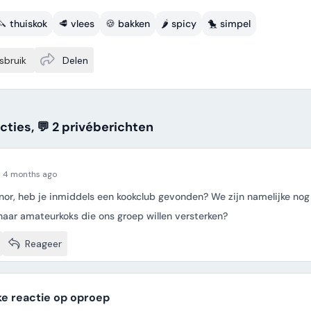
🔪 thuiskok
🥩 vlees
🍪 bakken
🌶️ spicy
🐤 simpel
sbruik
Delen
acties, 💬 2
privé
berichten
4 months ago
nor, heb je inmiddels een kookclub gevonden? We zijn namelijke nog
naar amateurkoks die ons groep willen versterken?
Reageer
ke reactie op oproep