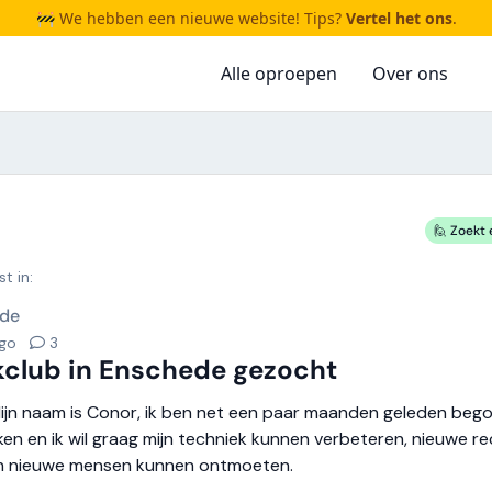
🚧 We hebben een nieuwe website! Tips?
Vertel het ons
.
Alle oproepen
Over ons
🙋 Zoekt 
t in:
de
ago
3
club in Enschede gezocht
Mijn naam is Conor, ik ben net een paar maanden geleden beg
en en ik wil graag mijn techniek kunnen verbeteren, nieuwe r
en nieuwe mensen kunnen ontmoeten.