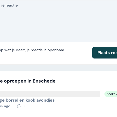
op wat je deelt, je reactie is openbaar.
Plaats re
e oproepen in Enschede
Zoekt 
ige borrel en kook avondjes
hs ago
·
1