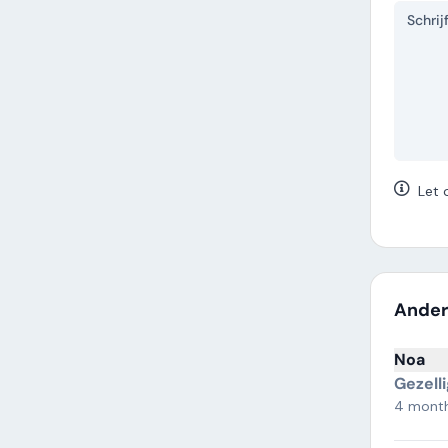
Let 
Ander
Noa
Gezell
4 mont