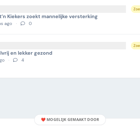
Zoe
t’n Kiekers zoekt mannelijke versterking
hs ago
·
0
e
Zoe
lvrij en lekker gezond
ago
·
4
❤️
MOGELIJK GEMAAKT DOOR