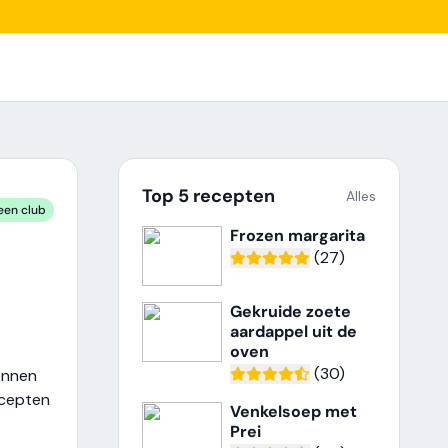
Top 5 recepten
Alles
een club
Frozen margarita
(27)
Gekruide zoete
aardappel uit de
oven
(30)
onnen
ecepten
Venkelsoep met
Prei