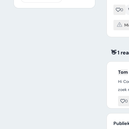
0
Mi
👋 1 re
Tom
Hi Co
zoek 
0
Publie