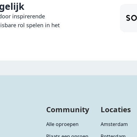
elijk
oor inspirerende
sbare rol spelen in het
Community
Locaties
Alle oproepen
Amsterdam
Plaats een oproep
Rotterdam