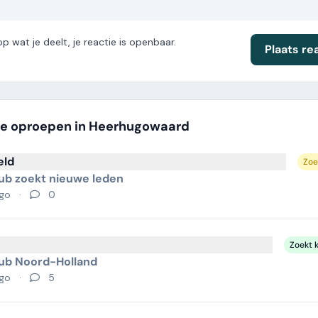
op wat je deelt, je reactie is openbaar.
Plaats re
e oproepen in Heerhugowaard
eld
Zoe
ub zoekt nieuwe leden
ago
·
0
Zoekt 
ub Noord-Holland
ago
·
5