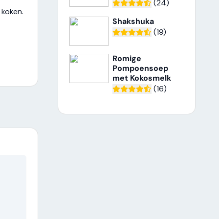
(24)
 koken.
Shakshuka
(19)
Romige
Pompoensoep
met Kokosmelk
(16)