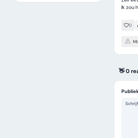
Ik zou 
0
Mi
👋 0 re
Publie