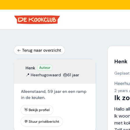
Terug naar overzicht
Henk
Henk
Auteur
Geplaats
📍 Heerhugowaard
🎂61 jaar
Heerh
2 years
Alleenstaand, 59 jaar en een ramp
Ik z
in de keuken.
Hallo al
👋 Bekijk profiel
Ik woon
💬 Stuur privébericht
met ko
Zelf eet