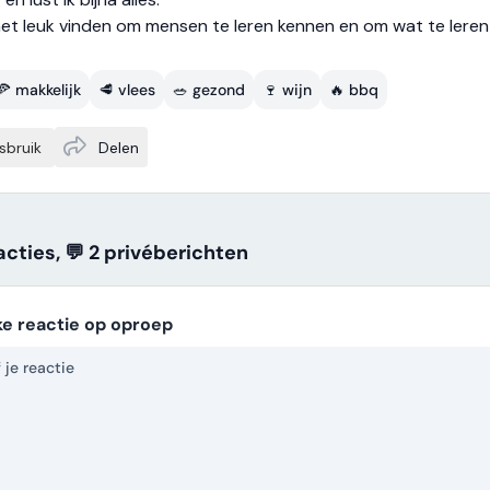
het leuk vinden om mensen te leren kennen en om wat te leren
🍕 makkelijk
🥩 vlees
🥗 gezond
🍷 wijn
🔥 bbq
sbruik
Delen
acties, 💬 2
privé
berichten
ke reactie op oproep