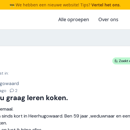
🚧 We hebben een nieuwe website! Tips?
Vertel het ons
.
Alle oproepen
Over ons
🙋 Zoekt 
t in:
ugowaard
 ago
2
ou graag leren koken.
lemaal.
 sinds kort in Heerhugowaard. Ben 59 jaar ,weduwnaar en ee
ken.
 en lust ik bijna alles.