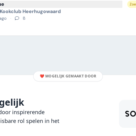
ue
Zoe
 Kookclub Heerhugowaard
 ago
·
8
❤️
MOGELIJK GEMAAKT DOOR
elijk
oor inspirerende
sbare rol spelen in het