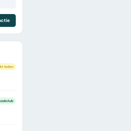
actie
kt leden
kookclub