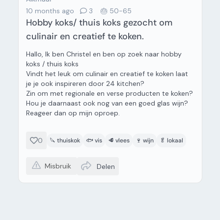
10 months ago
3
🎂 50-65
Hobby koks/ thuis koks gezocht om
culinair en creatief te koken.
Hallo, Ik ben Christel en ben op zoek naar hobby
koks / thuis koks
Vindt het leuk om culinair en creatief te koken laat
je je ook inspireren door 24 kitchen?
Zin om met regionale en verse producten te koken?
Hou je daarnaast ook nog van een goed glas wijn?
Reageer dan op mijn oproep.
0
🔪 thuiskok
🐟 vis
🥩 vlees
🍷 wijn
🥬 lokaal
Misbruik
Delen