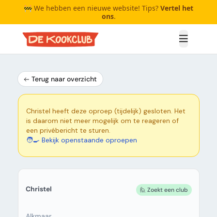
🚧 We hebben een nieuwe website! Tips?
Vertel het
ons
.
Open me
Terug naar overzicht
Christel heeft deze oproep (tijdelijk) gesloten. Het
is daarom niet meer mogelijk om te reageren of
een privébericht te sturen.
🧑‍🍳 Bekijk openstaande oproepen
Christel
🙋 Zoekt een club
Alkmaar