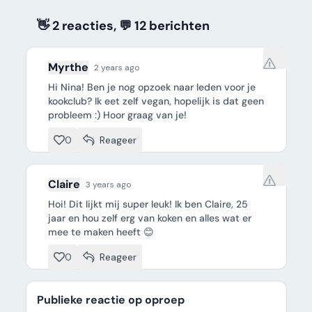
👋 2 reacties, 💬 12
berichten
Myrthe
2 years ago
Hi Nina! Ben je nog opzoek naar leden voor je
kookclub? Ik eet zelf vegan, hopelijk is dat geen
probleem :) Hoor graag van je!
0
Reageer
Claire
3 years ago
Hoi! Dit lijkt mij super leuk! Ik ben Claire, 25
jaar en hou zelf erg van koken en alles wat er
mee te maken heeft 😊
0
Reageer
Publieke reactie op oproep