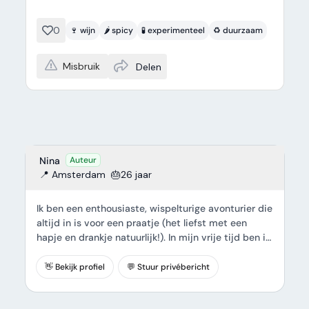
0
🍷 wijn
🌶️ spicy
🧪 experimenteel
♻️ duurzaam
Misbruik
Delen
Nina
Auteur
📍 Amsterdam
🎂26 jaar
Ik ben een enthousiaste, wispelturige avonturier die
altijd in is voor een praatje (het liefst met een
hapje en drankje natuurlijk!). In mijn vrije tijd ben ik
bezig met product design en interieur.
👋 Bekijk profiel
💬 Stuur privébericht