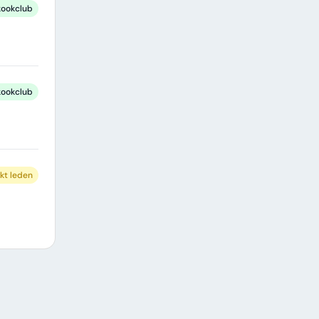
kookclub
kookclub
kt leden