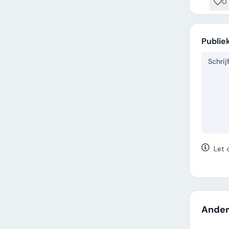
0
Publie
Let 
Ander