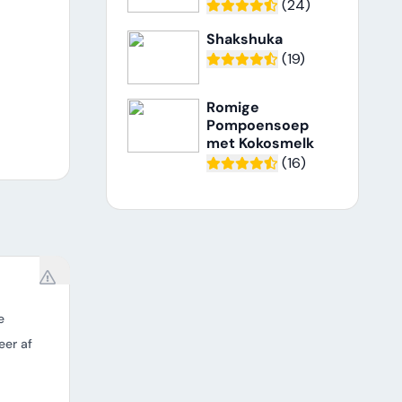
(24)
Shakshuka
(19)
Romige
Pompoensoep
met Kokosmelk
(16)
e
eer af