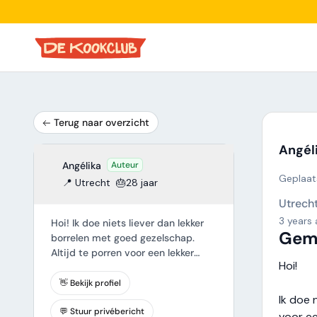
Terug naar overzicht
Angél
Angélika
Auteur
Geplaats
📍 Utrecht
🎂28 jaar
Utrech
3 years
Hoi! Ik doe niets liever dan lekker
Geme
borrelen met goed gezelschap.
Altijd te porren voor een lekker
Hoi!
dinertje met een goed glas wijn.
Wonend in Utrecht & midden
👋 Bekijk profiel
twintig! Een gemengd eetclubje
Ik doe 
lijkt me gezellig (:
💬 Stuur privébericht
voor ee