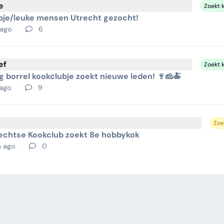
e
Zoekt 
bje/leuke mensen Utrecht gezocht!
 ago
·
6
ef
Zoekt 
ig borrel kookclubje zoekt nieuwe leden! 🍷🧀🍝
 ago
·
9
Zoe
echtse Kookclub zoekt 8e hobbykok
h ago
·
0