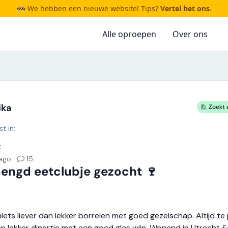
🚧 We hebben een nieuwe website! Tips?
Vertel het ons
.
Alle oproepen
Over ons
ika
🙋 Zoekt 
t in:
t
 ago
15
ngd eetclubje gezocht 🍷
niets liever dan lekker borrelen met goed gezelschap. Altijd te
n lekker dinertje met een goed glas wijn. Wonend in Utrecht &