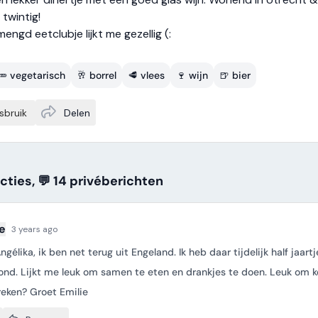
twintig!
engd eetclubje lijkt me gezellig (:
🥕 vegetarisch
🥂 borrel
🥩 vlees
🍷 wijn
🍺 bier
sbruik
Delen
acties, 💬 14
privé
berichten
ie
3 years ago
gélika, ik ben net terug uit Engeland. Ik heb daar tijdelijk half jaartj
nd. Lijkt me leuk om samen te eten en drankjes te doen. Leuk om k
reken? Groet Emilie