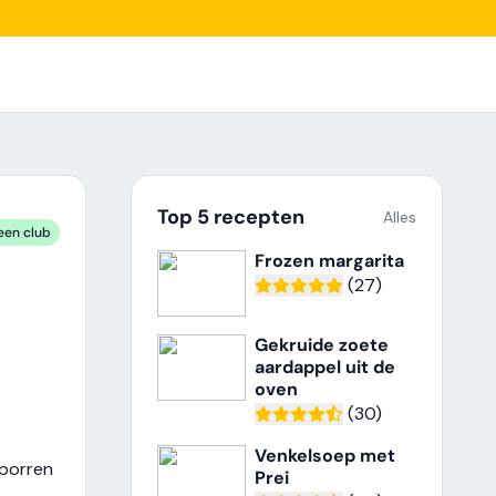
Top 5 recepten
Alles
een club
Frozen margarita
(27)
Gekruide zoete
aardappel uit de
oven
(30)
Venkelsoep met
 porren
Prei