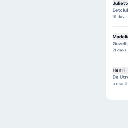
Juliett
Eetclu
18 days
Madeli
Gezell
21 days
Henri
De Utr
a mont