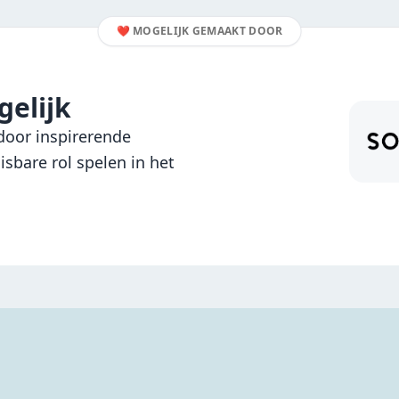
❤️
MOGELIJK GEMAAKT DOOR
elijk
oor inspirerende
sbare rol spelen in het