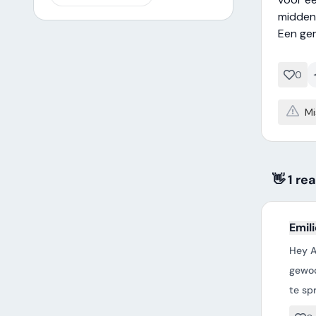
midden 
Een gem
0
Mi
👋 1 re
Emil
Hey An
gewoo
te sp