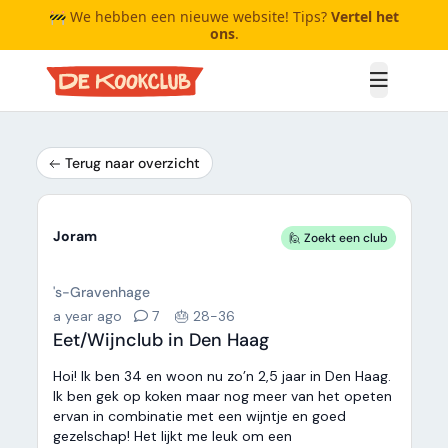
🚧 We hebben een nieuwe website! Tips?
Vertel het
ons
.
Open me
Terug naar overzicht
Joram
🙋 Zoekt een club
's-Gravenhage
a year ago
7
🎂 28-36
Eet/Wijnclub in Den Haag
Hoi! Ik ben 34 en woon nu zo’n 2,5 jaar in Den Haag.
Ik ben gek op koken maar nog meer van het opeten
ervan in combinatie met een wijntje en goed
gezelschap! Het lijkt me leuk om een