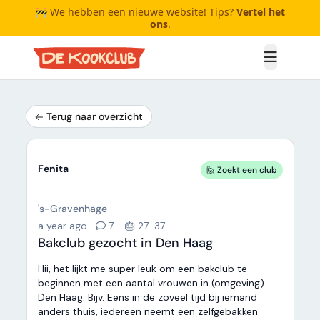
🚧 We hebben een nieuwe website! Tips?
Vertel het
ons
.
Open me
Terug naar overzicht
Fenita
🙋 Zoekt een club
's-Gravenhage
a year ago
7
🎂 27-37
Bakclub gezocht in Den Haag
Hii, het lijkt me super leuk om een bakclub te
beginnen met een aantal vrouwen in (omgeving)
Den Haag. Bijv. Eens in de zoveel tijd bij iemand
anders thuis, iedereen neemt een zelfgebakken