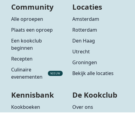
Community
Locaties
Alle oproepen
Amsterdam
Plaats een oproep
Rotterdam
Een kookclub
Den Haag
beginnen
Utrecht
Recepten
Groningen
Culinaire
Bekijk alle locaties
NIEUW
evenementen
Kennisbank
De Kookclub
Kookboeken
Over ons
Alle ingrediënten
Partners
Alle groenten
Veelgestelde vragen