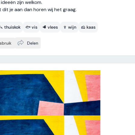
 ideeën zijn welkom.
 dit je aan dan horen wij het graag.
🔪 thuiskok
🐟 vis
🥩 vlees
🍷 wijn
🧀 kaas
sbruik
Delen