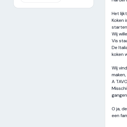
Het lij
Koken i
starten
Wij wil
Vis sta
De Ital
koken w
Wij vin
maken, 
A TAVO
Misschi
gangen 
O ja, d
een fami