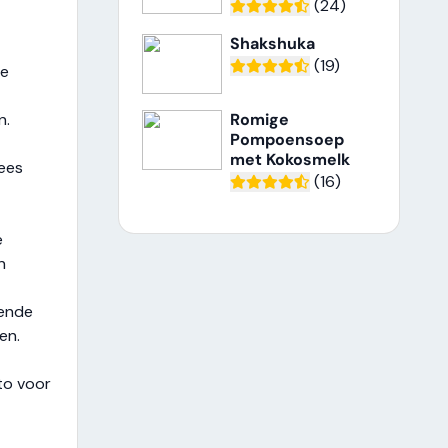
(24)
Shakshuka
(19)
te
n.
Romige
Pompoensoep
met Kokosmelk
gees
(16)
e
n
lende
en.
to voor