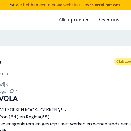
🚧 We hebben een nieuwe website! Tips?
Vertel het ons
.
Alle oproepen
Over ons
a
Club zoe
t in:
wijk
 ago
4
AVOLA
WIJ ZOEKEN KOOK- GEKKEN🧑‍🍳
n Ron (64) en Regina(65)
e levensgenieters en gestopt met werken en wonen sinds een j
ijk.