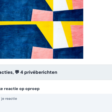
acties, 💬 4
privé
berichten
ke reactie op oproep