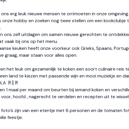
kt ons erg leuk nieuwe mensen te ontmoeten in onze omgeving.
s onze hobby en zoeken nog twee stellen om een kookclubje 
.
len ons zelf uitdagen om samen nieuwe gerechten te ontdekke
at vaak bij ons op het menu.
iaanse keuken heeft onze voorkeur ook Grieks, Spaans, Portu
e graag, maar staan voor alles open.
den het leuk om gezamenlijk te koken een soort culinaire reis t
een land te kiezen met passende wijn en mooi muziekje en da
LA 🥂🍾🥂
en 1 maal per maand om beurten bij iemand koken en verschil
voor, hoofd , nagerecht te verdelen en recepten uit te wissel
e foto’s zijn van een etentje met 6 personen en de tomaten fo
lie feestje.