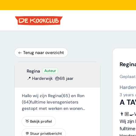
Terug naar overzicht
Regin
Regina
Auteur
Geplaats
📍 Harderwijk
🎂68 jaar
Harder
3 years
Hallo wij zijn Regina(65) en Ron
A T
(64)fulltime levensgenieters
gestopt met werken en wonen
👨🏼‍
sinds een jaar in Harderwijk. Koken
Wij zij
is onze hobby en zoeken nog twee
👋 Bekijk profiel
stellen om een kookclubje te
fulltim
starten.
💬 Stuur privébericht
Harderw