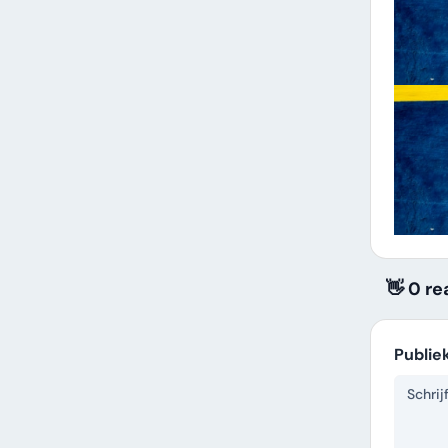
👋 0 re
Publie