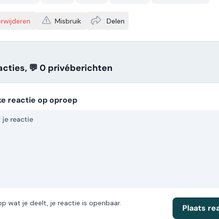
Misbruik
rwijderen
Delen
acties, 💬 0
privé
berichten
ke reactie op oproep
op wat je deelt, je reactie is openbaar.
Plaats re