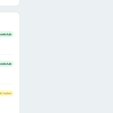
kookclub
kookclub
kt leden