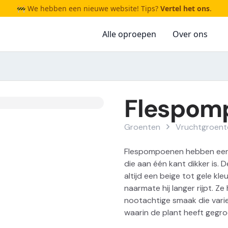
🚧 We hebben een nieuwe website! Tips?
Vertel het ons
.
Alle oproepen
Over ons
Flespom
Groenten
Vruchtgroent
Flespompoenen hebben een 
die aan één kant dikker is. 
altijd een beige tot gele k
naarmate hij langer rijpt. 
nootachtige smaak die varie
waarin de plant heeft gegro